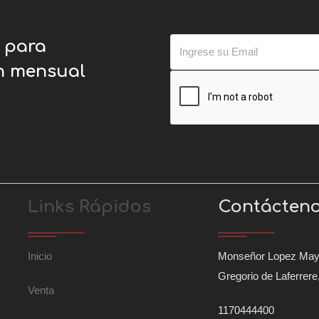
o para
ín mensual
Links Rápidos
Contácten
Inicio
Monseñor Lopez May
Gregorio de Laferrere
Venta
1170444400