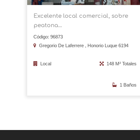
Excelente local comercial, sobre
peatona...
Código: 96873
Gregorio De Laferrere , Honorio Luque 6194
Local
148 M² Totales
1 Baños