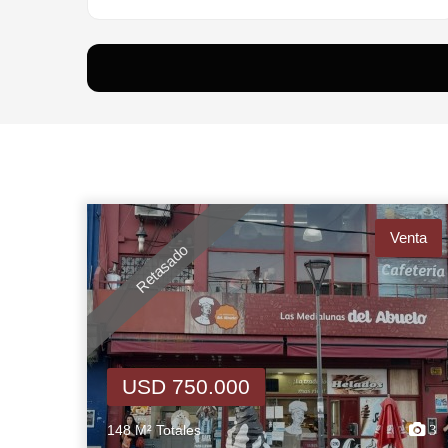
Venta
Retasado
USD 750.000
148 M² Totales
3