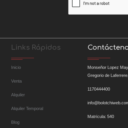
Links Rápidos
Contácten
Inicio
Monseñor Lopez May
Gregorio de Laferrere
Venta
1170444400
Alquiler
info@bolotchiweb.co
Alquiler Temporal
Matrícula: 540
Blog