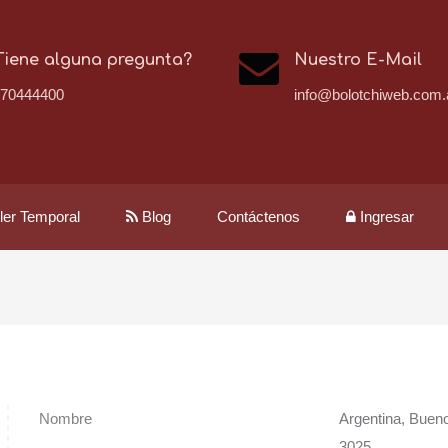
Tiene alguna pregunta?
Nuestro E-Mail
170444400
info@bolotchiweb.com.
iler Temporal
Blog
Contáctenos
Ingresar
Nombre
Argentina, Buen
3025