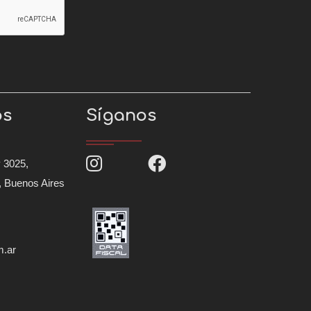
os
Síganos
 3025,
, Buenos Aires
m.ar