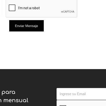
Enviar Mensaje
o para
ín mensual