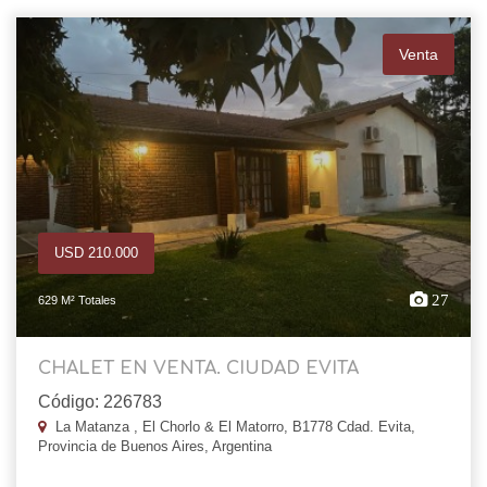
Venta
USD 210.000
27
629 M² Totales
CHALET EN VENTA. CIUDAD EVITA
Código: 226783
La Matanza , El Chorlo & El Matorro, B1778 Cdad. Evita,
Provincia de Buenos Aires, Argentina