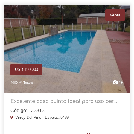
Venta
USD 190.000
16
4000 M² Totales
Excelente casa quinta ideal para uso per...
Código: 133813
Virrey Del Pino , Esparza 5489